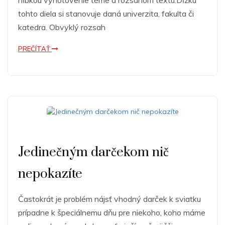
hĺbkou vyhotovenie téme a rozsahom textu.Dĺžku
tohto diela si stanovuje daná univerzita, fakulta či
katedra. Obvyklý rozsah
PREČÍTAŤ
Jedinečným darčekom nič
nepokazíte
Častokrát je problém nájsť vhodný darček k sviatku
prípadne k špeciálnemu dňu pre niekoho, koho máme