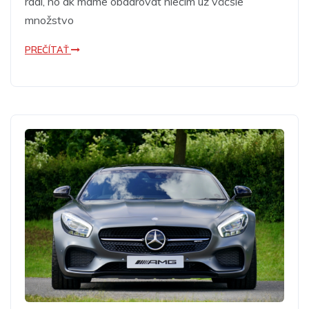
radi, no ak máme obdarovať niečím už väčšie
množstvo
PREČÍTAŤ