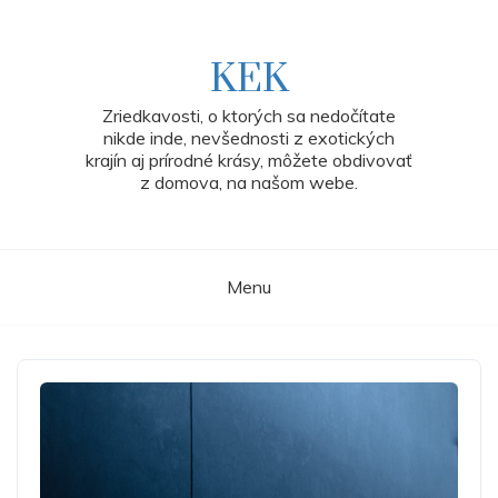
Skip
to
content
KEK
Zriedkavosti, o ktorých sa nedočítate
nikde inde, nevšednosti z exotických
krajín aj prírodné krásy, môžete obdivovať
z domova, na našom webe.
Menu