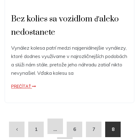
Bez kolies sa vozidlom ďaleko
nedostanete
Vynález kolesa patrí medzi najgeniálnejšie vynálezy,
ktoré dodnes využívame v najrozličnejších podobách
a slúži nám stále, pretože jeho náhradu zatiaľ nikto
nevynašiel. Vďaka kolesu sa
PREČÍTAŤ
1
…
6
7
8