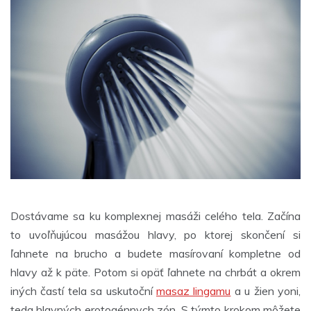
Dostávame sa ku komplexnej masáži celého tela. Začína
to uvoľňujúcou masážou hlavy, po ktorej skončení si
ľahnete na brucho a budete masírovaní kompletne od
hlavy až k päte. Potom si opäť ľahnete na chrbát a okrem
iných častí tela sa uskutoční
masaz lingamu
a u žien yoni,
teda hlavných erotogénnych zón. S týmto krokom môžete