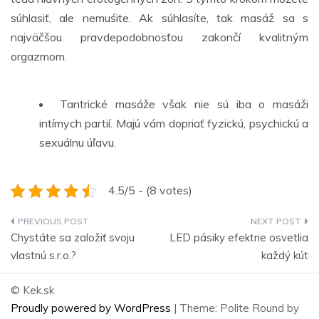
súhlasiť, ale nemuśite. Ak súhlasíte, tak masáž sa s
najväčšou pravdepodobnosťou zakončí kvalitným
orgazmom.
Tantrické masáže však nie sú iba o masáži
intímych partií. Majú vám dopriať fyzickú, psychickú a
sexuálnu úľavu.
4.5/5 - (8 votes)
Navigace
Chystáte sa založiť svoju
LED pásiky efektne osvetlia
pro
vlastnú s.r.o.?
každý kút
příspěvek
© Kek.sk
Proudly powered by WordPress
|
Theme: Polite Round by