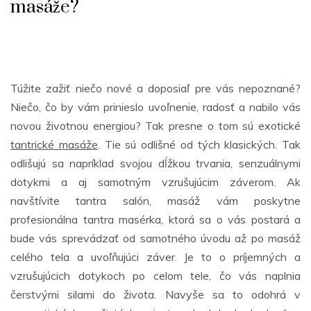
masáže?
Túžite zažiť niečo nové a doposiaľ pre vás nepoznané?
Niečo, čo by vám prinieslo uvoľnenie, radosť a nabilo vás
novou životnou energiou? Tak presne o tom sú exotické
tantrické masáže
. Tie sú odlišné od tých klasických. Tak
odlišujú sa napríklad svojou dĺžkou trvania, senzuálnymi
dotykmi a aj samotným vzrušujúcim záverom. Ak
navštívite tantra salón, masáž vám poskytne
profesionálna tantra masérka, ktorá sa o vás postará a
bude vás sprevádzať od samotného úvodu až po masáž
celého tela a uvoľňujúci záver. Je to o príjemných a
vzrušujúcich dotykoch po celom tele, čo vás naplnia
čerstvými silami do života. Navyše sa to odohrá v