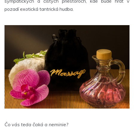
sympatických a čistých priestoroch, kde bude hrať v
pozadí exotická tantrická hudba.
Čo vás teda čaká a neminie?