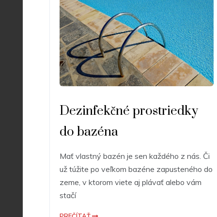
Dezinfekčné prostriedky
do bazéna
Mať vlastný bazén je sen každého z nás. Či
už túžite po veľkom bazéne zapusteného do
zeme, v ktorom viete aj plávať alebo vám
stačí
PREČÍTAŤ