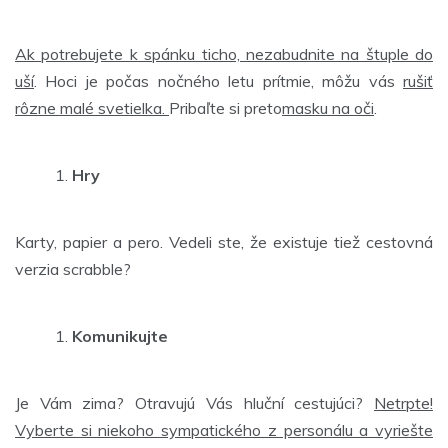
Ak potrebujete k spánku ticho, nezabudnite na štuple do
uší
. Hoci je počas nočného letu prítmie, môžu vás
rušiť
rôzne malé svetielka.
Pribaľte si preto
masku na oči
.
Hry
Karty, papier a pero. Vedeli ste, že existuje tiež cestovná
verzia scrabble?
Komunikujte
Je Vám zima? Otravujú Vás hluční cestujúci?
Netrpte!
Vyberte si niekoho sympatického z personálu a vyriešte