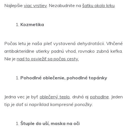
Najlepšie
viac vrstiev
. Nezabudnite na
šatku okolo krku
.
Kozmetika
Počas letu je naša
pleť vystavená dehydratácii
. Vlhčené
antibakteriálne utierky padnú vhod, rovnako zubná kefka.
Nie je
nad to osviežiť sa počas cesty.
Pohodlné oblečenie, pohodlné topánky
Jedna vec je byť
oblečený teplo
, druhá aj
pohodlne
. Jeden
tip je dať si napríklad kompresné ponožky
.
Štuple do uší, maska na oči