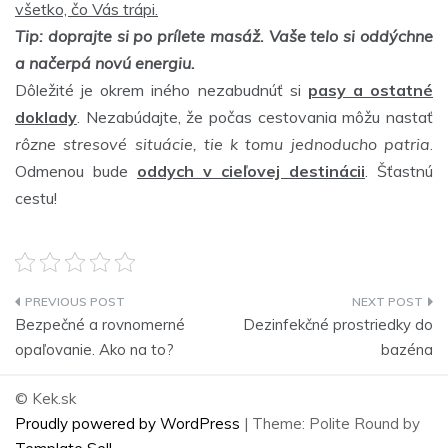
všetko, čo Vás trápi.
Tip: doprajte si po prílete masáž. Vaše telo si oddýchne
a načerpá novú energiu.
Dôležité je okrem iného nezabudnúť si
pasy a ostatné
doklady
. Nezabúdajte, že počas cestovania môžu nastať
rôzne stresové situácie, tie k tomu jednoducho patria
.
Odmenou bude
oddych v cieľovej destinácii
. Šťastnú
cestu!
Navigace
Bezpečné a rovnomerné
Dezinfekčné prostriedky do
pro
opaľovanie. Ako na to?
bazéna
příspěvek
© Kek.sk
Proudly powered by WordPress
|
Theme: Polite Round by