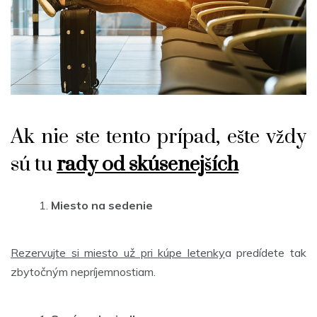
Ak nie ste tento prípad, ešte vždy
sú tu
rady od skúsenejších
Miesto na sedenie
Rezervujte si miesto už pri kúpe letenky
a predídete tak
zbytočným nepríjemnostiam.