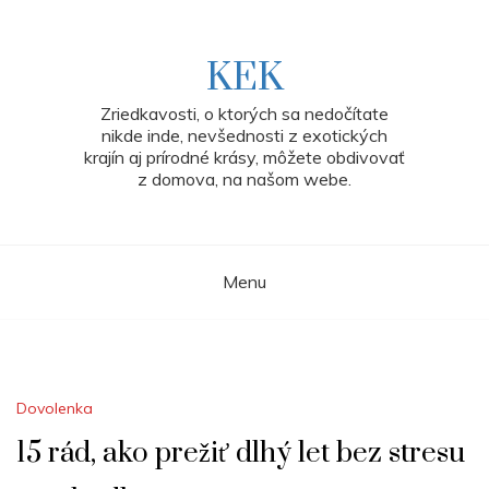
Skip
to
content
KEK
Zriedkavosti, o ktorých sa nedočítate
nikde inde, nevšednosti z exotických
krajín aj prírodné krásy, môžete obdivovať
z domova, na našom webe.
Menu
Dovolenka
15 rád, ako prežiť dlhý let bez stresu