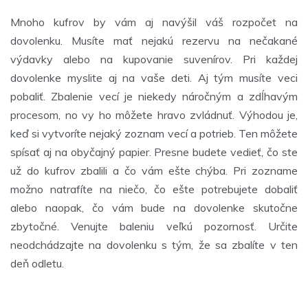
Mnoho kufrov by vám aj navýšil váš rozpočet na
dovolenku. Musíte mať nejakú rezervu na nečakané
výdavky alebo na kupovanie suvenírov. Pri každej
dovolenke myslite aj na vaše deti. Aj tým musíte veci
pobaliť. Zbalenie vecí je niekedy náročným a zdĺhavým
procesom, no vy ho môžete hravo zvládnuť. Výhodou je,
keď si vytvoríte nejaký zoznam vecí a potrieb. Ten môžete
spísať aj na obyčajný papier. Presne budete vedieť, čo ste
už do kufrov zbalili a čo vám ešte chýba. Pri zozname
možno natrafíte na niečo, čo ešte potrebujete dobaliť
alebo naopak, čo vám bude na dovolenke skutočne
zbytočné. Venujte baleniu veľkú pozornosť. Určite
neodchádzajte na dovolenku s tým, že sa zbalíte v ten
deň odletu.