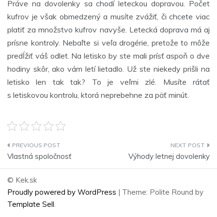
Práve na dovolenky sa chodí leteckou dopravou. Počet
kufrov je však obmedzený a musíte zvážiť, či chcete viac
platiť za množstvo kufrov navyše. Letecká doprava má aj
prísne kontroly. Nebaľte si veľa drogérie, pretože to môže
predĺžiť váš odlet. Na letisko by ste mali prísť aspoň o dve
hodiny skôr, ako vám letí lietadlo. Už ste niekedy prišli na
letisko len tak tak? To je veľmi zlé. Musíte rátať
s letiskovou kontrolu, ktorá neprebehne za päť minút.
Navigace
Vlastná spoločnosť
Výhody letnej dovolenky
pro
© Kek.sk
příspěvek
Proudly powered by WordPress
|
Theme: Polite Round by
Template Sell
.