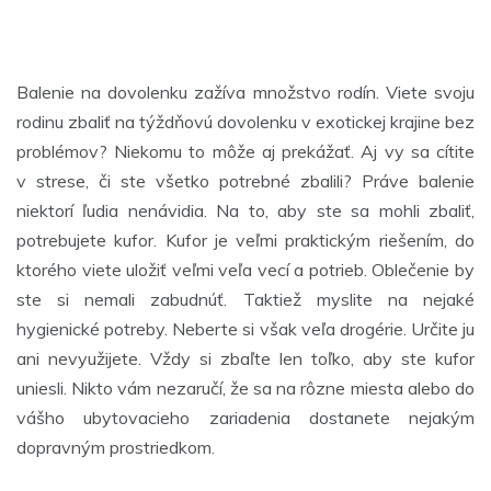
Balenie na dovolenku zažíva množstvo rodín. Viete svoju
rodinu zbaliť na týždňovú dovolenku v exotickej krajine bez
problémov? Niekomu to môže aj prekážať. Aj vy sa cítite
v strese, či ste všetko potrebné zbalili? Práve balenie
niektorí ľudia nenávidia. Na to, aby ste sa mohli zbaliť,
potrebujete kufor. Kufor je veľmi praktickým riešením, do
ktorého viete uložiť veľmi veľa vecí a potrieb. Oblečenie by
ste si nemali zabudnúť.
Taktiež myslite na nejaké
hygienické potreby. Neberte si však veľa drogérie. Určite ju
ani nevyužijete. Vždy si zbaľte len toľko, aby ste kufor
uniesli. Nikto vám nezaručí, že sa na rôzne miesta alebo do
vášho ubytovacieho zariadenia dostanete nejakým
dopravným prostriedkom.