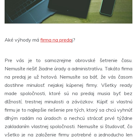
Aké výhody má
firma na preda
j?
Pre vás je to samozrejme obrovské šetrenie času.
Nemusíte riešiť žiadne úrady a administratívu. Takáto firma
na predaj je už hotová. Nemusíte sa báť, že vás časom
dostihne minulosť nejakej kúpenej firmy. Všetky ready
made spoločnosti, ktoré sú na predaj musia byť bez
dlžností, trestnej minulosti a záväzkov.
Kúpiť si vlastnú
firmu je to najlepšie riešenie pre tých, ktorý sa chcú vyhnúť
dlhým radám na úradoch a nechcú strácať prvé týždne
zakladaním vlastnej spoločnosti. Nemusíte si študovať, čo
všetko je na založenie firmy potrebné a jednoducho len