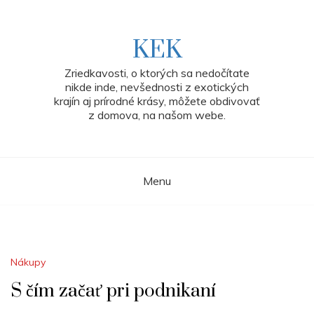
Skip
to
content
KEK
Zriedkavosti, o ktorých sa nedočítate
nikde inde, nevšednosti z exotických
krajín aj prírodné krásy, môžete obdivovať
z domova, na našom webe.
Menu
Nákupy
S čím začať pri podnikaní