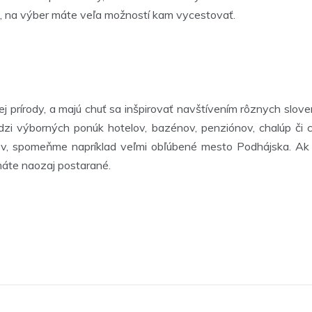
h, na výber máte veľa možností kam vycestovať.
kej prírody, a majú chuť sa inšpirovať navštívením rôznych slo
zi výborných ponúk hotelov, bazénov, penziónov, chalúp či c
v, spomeňme napríklad veľmi obľúbené mesto Podhájska. Ak 
 máte naozaj postarané.