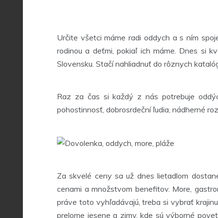
Určite všetci máme radi oddych a s ním spoj
rodinou a deťmi, pokiaľ ich máme. Dnes si k
Slovensku. Stačí nahliadnuť do rôznych katal
Raz za čas si každý z nás potrebuje oddýc
pohostinnosť, dobrosrdeční ľudia, nádherné roz
Za skvelé ceny sa už dnes lietadlom dostane
cenami a množstvom benefitov. More, gastronó
práve toto vyhľadávajú, treba si vybrať krajin
prelome jesene a zimy, kde sú výborné povete