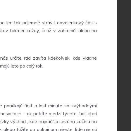
o len tak príjemné stráviť dovolenkový čas s
tov takmer každý, či už v zahraničí alebo na
ás určite rád zavíta kdekoľvek, kde vládne
majú leto po celý rok.
e ponúkajú first a last minute so zvýhodnými
siacoch – ak patríte medzi týchto ľudí, ktorí
 Blízky východ , kde najväčšia sezóna začína na
, alebo túžite po pokojnom mieste, kde nie sú