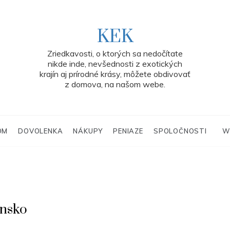
KEK
Zriedkavosti, o ktorých sa nedočítate
nikde inde, nevšednosti z exotických
krajín aj prírodné krásy, môžete obdivovať
z domova, na našom webe.
OM
DOVOLENKA
NÁKUPY
PENIAZE
SPOLOČNOSTI
W
ensko