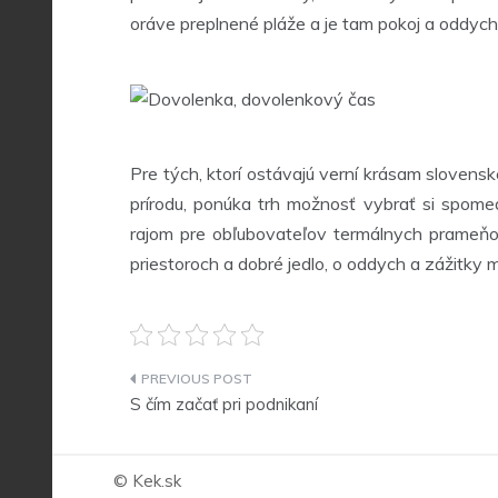
oráve preplnené pláže a je tam pokoj a oddyc
Pre tých, ktorí ostávajú verní krásam slovens
prírodu, ponúka trh možnosť vybrať si spomed
rajom pre obľubovateľov termálnych prameňo
priestoroch a dobré jedlo, o oddych a zážitky
Navigace
S čím začať pri podnikaní
pro
příspěvek
© Kek.sk