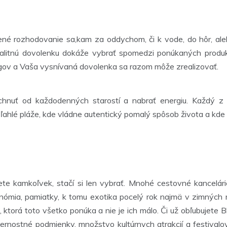
ené rozhodovanie sa,kam za oddychom, či k vode, do hôr, aleb
valitnú dovolenku dokáže vybrať spomedzi ponúkaných produk
ógov a Vaša vysnívaná dovolenka sa razom môže zrealizovať.
hnuť od každodenných starostí a nabrať energiu. Každý z n
ľahlé pláže, kde vládne autentický pomalý spôsob života a kde 
te kamkoľvek, stačí si len vybrať. Mnohé cestovné kancelári
mia, pamiatky, k tomu exotika pocelý rok najmä v zimných me
u, ktorá toto všetko ponúka a nie je ich málo. Či už obľubujete
rnostné podmienky, množstvo kultúrnych atrakcií a festivalov