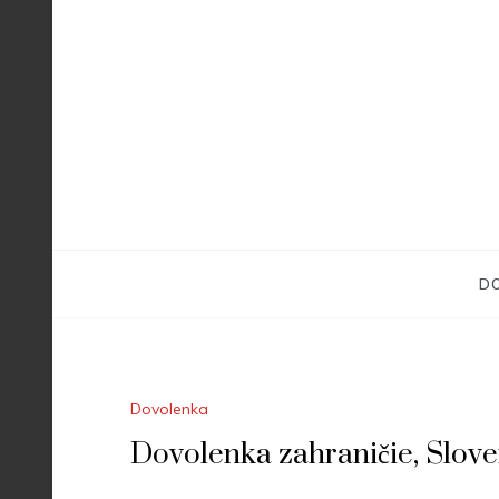
Skip
to
content
D
Dovolenka
Dovolenka zahraničie, Slov