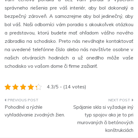
správneho riešenia pre váš interiér, aby bol dokonalý a
bezpečný zároveň. A samozrejme aby bol jedinečný, aby
bol váš. Naši odborníci vám poradia s akoukoľvek otázkou
a predstavou, ktorú budete mať ohľadom vášho nového
zábradlia na schodisko. Preto nás neváhajte kontaktovať
na uvedené telefónne číslo alebo nás navštívte osobne v
našich otváracích hodinách a už onedlho môže vaše
schodisko vo vašom dome či firme zažiariť.
4.3/5 - (14 votes)
Navigace
Pohodlné a rýchle
Spájanie skla si vyžaduje iný
pro
vyhľadávanie zvodných žien.
typ spojov ako je to pri
murovaných či betónových
příspěvek
konštrukciách