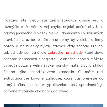
Postavili ste alebo ste zrekonštruovali krásnu vilu a
rozmýšľate, že vám v nej chýba nejaká pečať, aby bola
naozaj jedinečná a vaša? Veľkou dominantou v luxusných
stavbách, či už ide o súkromne domy, byty alebo o firmy
hotely a iné budovy bývajú takmer vždy schody. Nie ani
tak schody samotné, ale
zábradlie na schody
, ktoré dáva
priestoru honosnosť a originalitu. V dnešnej dobe si môžete
vybrať naozaj z veľmi širokej ponuky materiálov a štýlov
čo sa týka schodiskového zábradlia. Či máte radi
extravagantné kované zábradlie, ktoré vás prenesie do
starých čias, alebo ste typ človeka, ktorý uprednostňuje
prírodné materiály ako napríklad drevo.