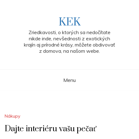
Skip
to
content
KEK
Zriedkavosti, o ktorých sa nedočítate
nikde inde, nevšednosti z exotických
krajín aj prírodné krásy, môžete obdivovať
z domova, na našom webe.
Menu
Nákupy
Dajte interiéru vašu pečať