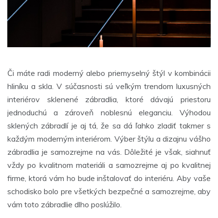
Či máte radi moderný alebo priemyselný štýl v kombinácii
hliníku a skla. V súčasnosti sú veľkým trendom luxusných
interiérov sklenené zábradlia, ktoré dávajú priestoru
jednoduchú a zároveň noblesnú eleganciu. Výhodou
sklených zábradlí je aj tá, že sa dá ľahko zladiť takmer s
každým moderným interiérom. Výber štýlu a dizajnu vášho
zábradlia je samozrejme na vás. Dôležité je však, siahnuť
vždy po kvalitnom materiáli a samozrejme aj po kvalitnej
firme, ktorá vám ho bude inštalovať do interiéru. Aby vaše
schodisko bolo pre všetkých bezpečné a samozrejme, aby
vám toto zábradlie dlho poslúžilo.