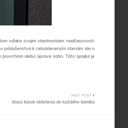
álom vďaka svojim vlastnostiam: nadčasovosti,
ov príslušenstva k celoskleneným stenám, ide o
m povrchom alebo úprave satin. Táto spojka je
Basic kúsok oblečenia do každého šatníka