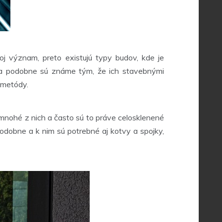
oj význam, preto existujú typy budov, kde je
rá a podobne sú známe tým, že ich stavebnými
é metódy.
nohé z nich a často sú to práve celosklenené
odobne a k nim sú potrebné aj kotvy a spojky,