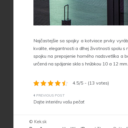
Najčastejšie sa spojky a kotviace prvky vyrá
kvalite, elegantnosti a dlhej životnosti spol
spojku na prepojenie horného nadsvetlíka a b
určená na spájanie skla s hrúbkou 10 a 12 mm.
4.5/5 - (13 votes)
Navigace
Dajte interiéru vašu pečať
pro
příspěvek
© Kek.sk