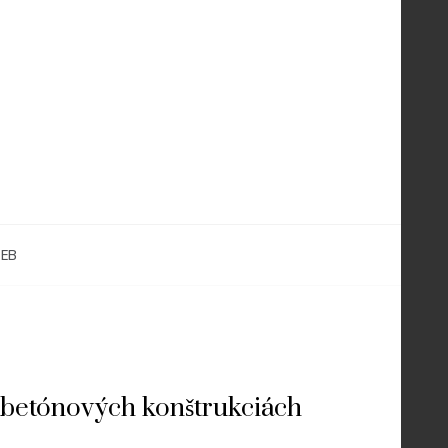
EB
i betónových konštrukciách