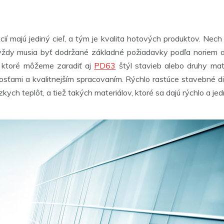
í majú jediný cieľ, a tým je kvalita hotových produktov. Nec
le, vždy musia byť dodržané základné požiadavky podľa noriem
i ktoré môžeme zaradiť aj
PD63
štýl stavieb alebo druhy mat
osťami a kvalitnejším spracovaním. Rýchlo rastúce stavebné d
zkych teplôt, a tiež takých materiálov, ktoré sa dajú rýchlo a 