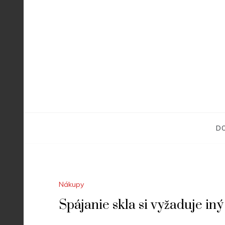
Skip
to
content
D
Nákupy
Spájanie skla si vyžaduje in