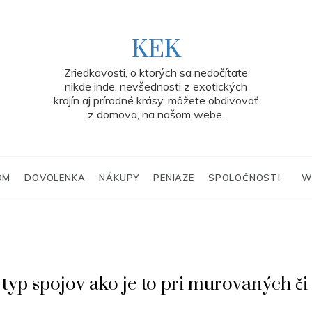
KEK
Zriedkavosti, o ktorých sa nedočítate
nikde inde, nevšednosti z exotických
krajín aj prírodné krásy, môžete obdivovať
z domova, na našom webe.
OM
DOVOLENKA
NÁKUPY
PENIAZE
SPOLOČNOSTI
W
ý typ spojov ako je to pri murovaných č