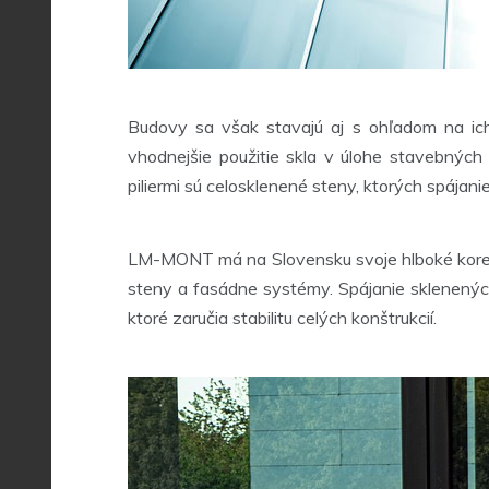
Budovy sa však stavajú aj s ohľadom na ich 
vhodnejšie použitie skla v úlohe stavebných
piliermi sú celosklenené steny, ktorých spájan
LM-MONT má na Slovensku svoje hlboké korene
steny a fasádne systémy. Spájanie sklenených
ktoré zaručia stabilitu celých konštrukcií.