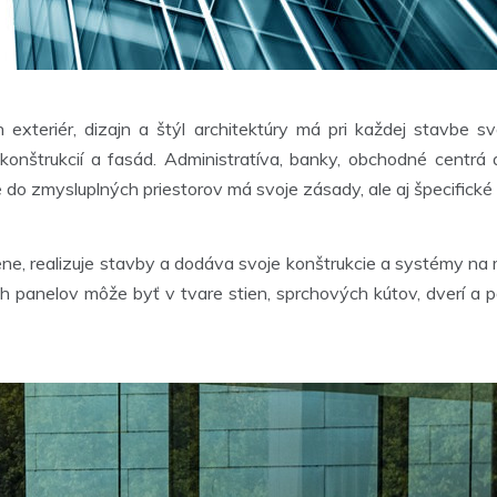
exteriér, dizajn a štýl architektúry má pri každej stavbe sv
 konštrukcií a fasád. Administratíva, banky, obchodné cent
ie do zmysluplných priestorov má svoje zásady, ale aj špecifick
, realizuje stavby a dodáva svoje konštrukcie a systémy na m
 panelov môže byť v tvare stien, sprchových kútov, dverí a p