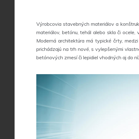
Výrobcovia stavebných materiálov a konštrukci
materiálov, betónu, tehál alebo skla či oce
Moderná architektúra má typické črty, medz
prichádzajú na trh nové, s vylepšenými vlastn
betónových zmesí či lepidiel vhodných aj do ní