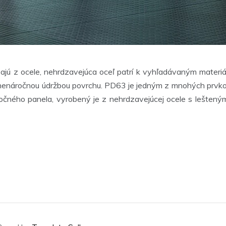
bajú z ocele, nehrdzavejúca oceľ patrí k vyhľadávaným materi
u s nenáročnou údržbou povrchu. PD63 je jedným z mnohých prvk
očného panela, vyrobený je z nehrdzavejúcej ocele s leštený