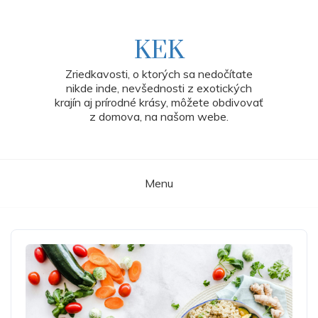
Skip
to
content
KEK
Zriedkavosti, o ktorých sa nedočítate
nikde inde, nevšednosti z exotických
krajín aj prírodné krásy, môžete obdivovať
z domova, na našom webe.
Menu