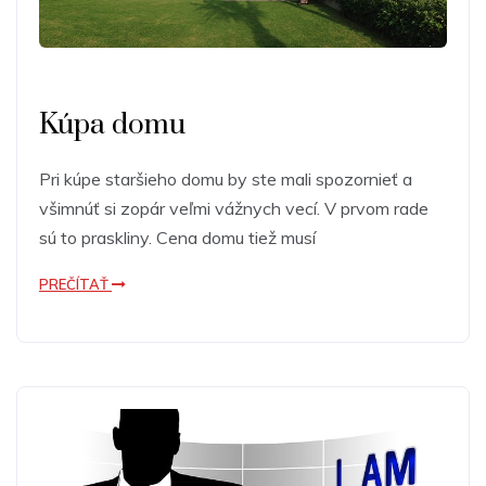
Kúpa domu
Pri kúpe staršieho domu by ste mali spozornieť a
všimnúť si zopár veľmi vážnych vecí. V prvom rade
sú to praskliny. Cena domu tiež musí
PREČÍTAŤ