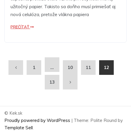
užitočný papier. Takisto sa doňho musí primiešať aj
nová celulóza, pretože vlákna papiera
PREČÍTAŤ
1
…
10
11
12
13
© Kek.sk
Proudly powered by WordPress
|
Theme: Polite Round by
Template Sell
.