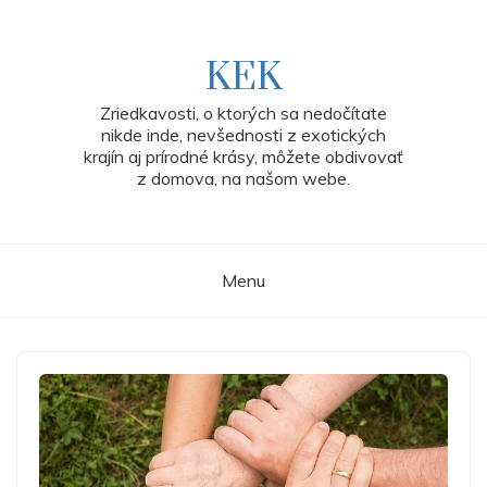
Skip
to
content
KEK
Zriedkavosti, o ktorých sa nedočítate
nikde inde, nevšednosti z exotických
krajín aj prírodné krásy, môžete obdivovať
z domova, na našom webe.
Menu