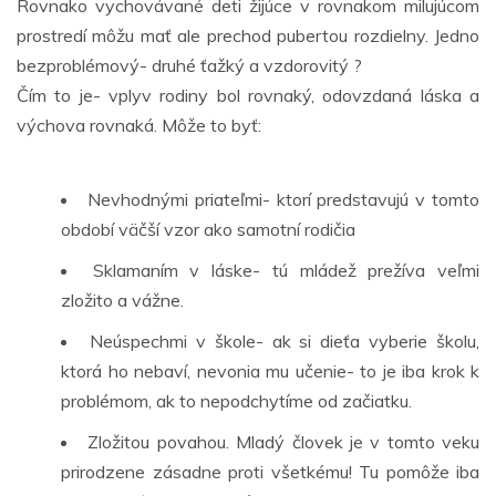
Rovnako vychovávané deti žijúce v rovnakom milujúcom
prostredí môžu mať ale prechod pubertou rozdielny. Jedno
bezproblémový- druhé ťažký a vzdorovitý ?
Čím to je- vplyv rodiny bol rovnaký, odovzdaná láska a
výchova rovnaká. Môže to byť:
Nevhodnými priateľmi- ktorí predstavujú v tomto
období väčší vzor ako samotní rodičia
Sklamaním v láske- tú mládež prežíva veľmi
zložito a vážne.
Neúspechmi v škole- ak si dieťa vyberie školu,
ktorá ho nebaví, nevonia mu učenie- to je iba krok k
problémom, ak to nepodchytíme od začiatku.
Zložitou povahou. Mladý človek je v tomto veku
prirodzene zásadne proti všetkému! Tu pomôže iba