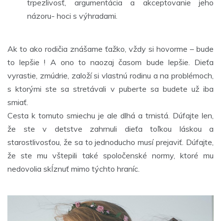
trpezlivosť, argumentácia a akceptovanie jeho
názoru- hoci s výhradami.
Ak to ako rodičia znášame ťažko, vždy si hovorme – bude
to lepšie ! A ono to naozaj časom bude lepšie. Dieťa
vyrastie, zmúdrie, založí si vlastnú rodinu a na problémoch,
s ktorými ste sa stretávali v puberte sa budete už iba
smiať.
Cesta k tomuto smiechu je ale dlhá a trnistá. Dúfajte len,
že ste v detstve zahrnuli dieťa toľkou láskou a
starostlivosťou, že sa to jednoducho musí prejaviť. Dúfajte,
že ste mu vštepili také spoločenské normy, ktoré mu
nedovolia skĺznuť mimo týchto hraníc.