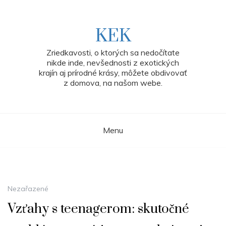
Skip
to
content
KEK
Zriedkavosti, o ktorých sa nedočítate
nikde inde, nevšednosti z exotických
krajín aj prírodné krásy, môžete obdivovať
z domova, na našom webe.
Menu
Nezařazené
Vzťahy s teenagerom: skutočné