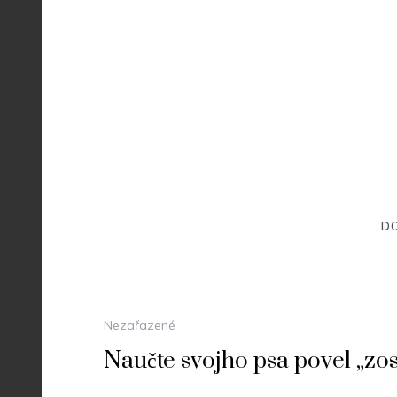
Skip
to
content
D
Nezařazené
Naučte svojho psa povel „zos