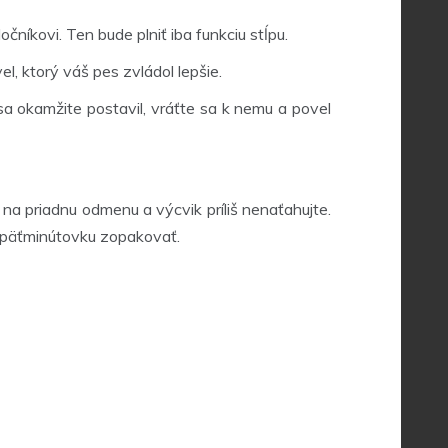
níkovi. Ten bude plniť iba funkciu stĺpu.
el, ktorý váš pes zvládol lepšie.
a okamžite postavil, vráťte sa k nemu a povel
na priadnu odmenu a výcvik príliš nenaťahujte.
u päťminútovku zopakovať.