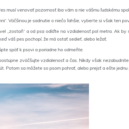
Pes musí venovať pozornosť iba vám a nie vášmu ľudskému spoloč
ni“. Väčšinou je sadnutie o niečo ľahšie, vyberte si však ten pov
l „zostaň“ a od psa odíďte na vzdialenosť pol metra. Ak by s
keď váš pes pochopí, že má ostať sedieť, alebo ležať.
úpte späť k psovi a poriadne ho odmeňte.
postupne zväčšujte vzdialenosť a čas. Nikdy však nezabudnite 
út. Potom sa môžete so psom pohrať, alebo prejsť a ešte jedn