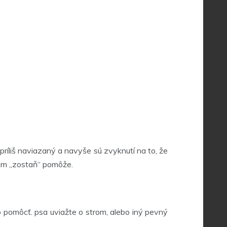
príliš naviazaný a navyše sú zvyknutí na to, že
ngom „zostaň“ pomôže.
 pomôcť. psa uviažte o strom, alebo iný pevný