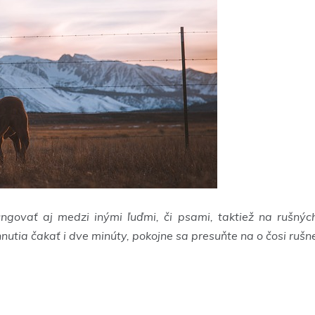
ngovať aj medzi inými ľuďmi, či psami, taktiež na rušných
utia čakať i dve minúty, pokojne sa presuňte na o čosi rušnej