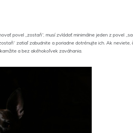
ovať povel „zostaň“, musí zvládať minimálne jeden z povel „sad
staň“ zatiaľ zabudnite a poriadne dotrénujte ich. Ak neviete, či 
okamžite a bez akéhokoľvek zaváhania.