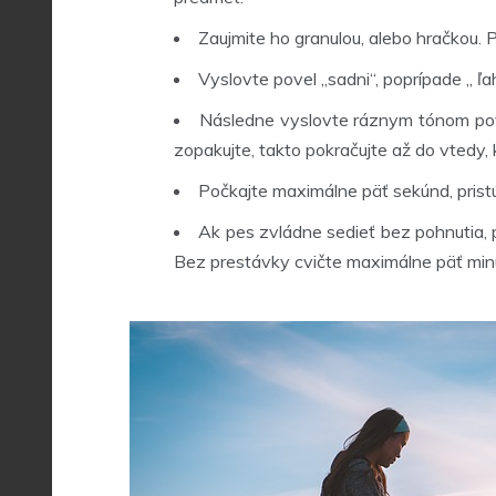
Zaujmite ho granulou, alebo hračkou. 
Vyslovte povel „sadni“, poprípade „ ľah
Následne vyslovte ráznym tónom pove
zopakujte, takto pokračujte až do vtedy, 
Počkajte maximálne päť sekúnd, prist
Ak pes zvládne sedieť bez pohnutia, 
Bez prestávky cvičte maximálne päť min