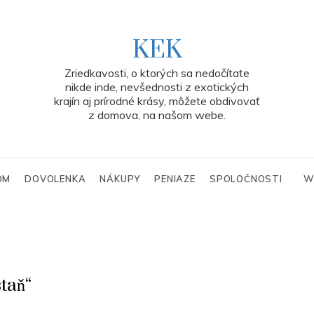
KEK
Zriedkavosti, o ktorých sa nedočítate
nikde inde, nevšednosti z exotických
krajín aj prírodné krásy, môžete obdivovať
z domova, na našom webe.
OM
DOVOLENKA
NÁKUPY
PENIAZE
SPOLOČNOSTI
W
taň“