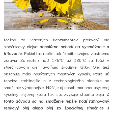
Možno to viacerých konzumentov prekvapí ale
slnečnicový olej
sa absolútne nehodí na vysmážanie a
fritovanie.
Pokiaľ tak robíte, tak škodíte svojmu vlastnému
zdraviu.
Zahriatím nad 175°C až 180°C sa totiž v
slnečnicovom oleji uvoľňujú škodlivé látky.
Olej tiež
obsahuje málo nasýtených mastných kyselín, ktoré sú
tepelne stabilnejšie a z technologického hľadiska na
smaženie výhodnejšie. Nižší je aj obsah mononenasýtenej
kyseliny olejovej, ktorá tak isto zvyšuje stabilitu oleja.
Z
tohto dôvodu sa na smaženie lepšie hodí rafinovaný
repkový olej alebo olej zo špeciálnej slnečnice s