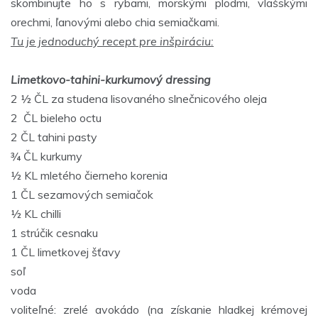
skombinujte ho s rybami, morskými plodmi, vlašskými
orechmi, ľanovými alebo chia semiačkami.
Tu je jednoduchý recept pre inšpiráciu:
Limetkovo-tahini-kurkumový dressing
2 ½ ČL za studena lisovaného slnečnicového oleja
2 ČL bieleho octu
2 ČL tahini pasty
¾ ČL kurkumy
½ KL mletého čierneho korenia
1 ČL sezamových semiačok
½ KL chilli
1 strúčik cesnaku
1 ČL limetkovej šťavy
soľ
voda
voliteľné: zrelé avokádo (na získanie hladkej krémovej