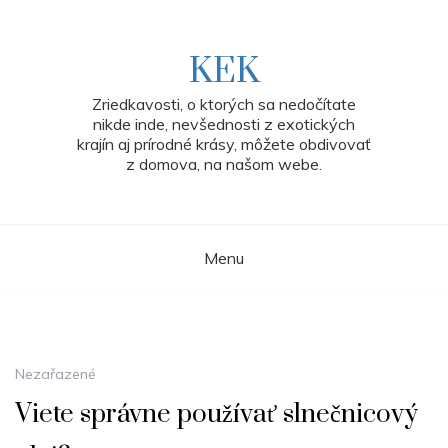
Skip
to
content
KEK
Zriedkavosti, o ktorých sa nedočítate
nikde inde, nevšednosti z exotických
krajín aj prírodné krásy, môžete obdivovať
z domova, na našom webe.
Menu
Nezařazené
Viete správne používať slnečnicový