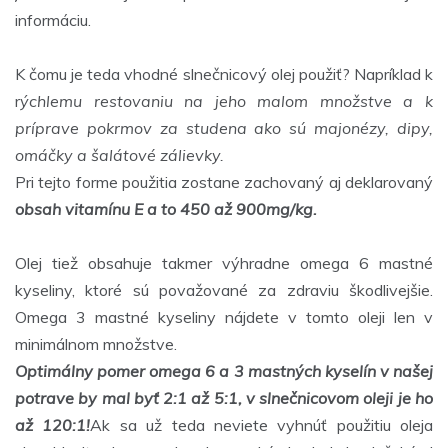
informáciu.
K čomu je teda vhodné slnečnicový olej použiť? Napríklad k
r
ýchlemu restovaniu na jeho malom množstve a k
príprave pokrmov za studena ako sú majonézy, dipy,
omáčky a šalátové zálievky.
Pri tejto forme použitia zostane zachovaný aj deklarovaný
obsah vitamínu E a to 450 až 900mg/kg.
Olej tiež obsahuje takmer výhradne omega 6 mastné
kyseliny, ktoré sú považované za zdraviu škodlivejšie.
Omega 3 mastné kyseliny nájdete v tomto oleji len v
minimálnom množstve.
Optimálny pomer omega 6 a 3 mastných kyselín v našej
potrave by mal byť 2:1 až 5:1, v slnečnicovom oleji je ho
až 120:1!
Ak sa už teda neviete vyhnúť použitiu oleja