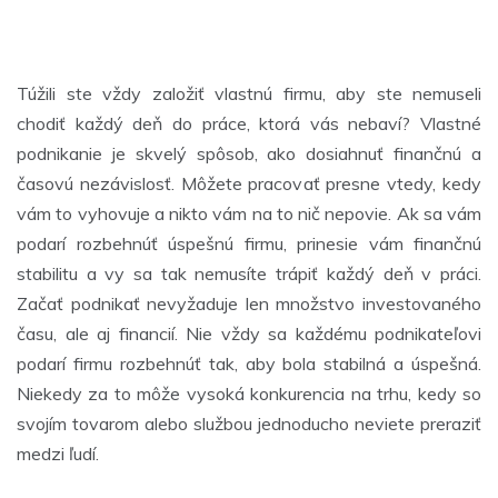
Túžili ste vždy založiť vlastnú firmu, aby ste nemuseli
chodiť každý deň do práce, ktorá vás nebaví? Vlastné
podnikanie je skvelý spôsob, ako dosiahnuť finančnú a
časovú nezávislosť. Môžete pracovať presne vtedy, kedy
vám to vyhovuje a nikto vám na to nič nepovie. Ak sa vám
podarí rozbehnúť úspešnú firmu, prinesie vám finančnú
stabilitu a vy sa tak nemusíte trápiť každý deň v práci.
Začať podnikať nevyžaduje len množstvo investovaného
času, ale aj financií. Nie vždy sa každému podnikateľovi
podarí firmu rozbehnúť tak, aby bola stabilná a úspešná.
Niekedy za to môže vysoká konkurencia na trhu, kedy so
svojím tovarom alebo službou jednoducho neviete preraziť
medzi ľudí.