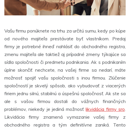
Vašu firmu ponúknete na trhu za určitú sumu, kedy po kúpe
od nového majiteľa prestávate byť vlastníkom. Predaj
firmy je potrebné ihneď nahlásiť do obchodného registra,
zmenu majiteľa ale taktiež aj prípadné zmeny týkajúce sa
sídla spoločnosti či predmetu podnikania. Ak s podnikaním
úplne skončiť nechcete, na vašej firme sa nedarí, máte
možnosť spojiť vašu spoločnosti s inou firmou. Zlúčenie
spoločností je skvelý spôsob, ako vybudovať z viacerých
firiem jednu silnú, stabilnú a úspešnú spoločnosť. Ak ste sa
ale s vašou firmou dostali do vážnych finančných
problémov, niekedy je jediná možnosť
likvidácia firmy sro
.
Likvidácia firmy znamená vymazanie vašej firmy z
obchodného registra a tým definitívne zaniká. Tento