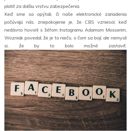
platiť za dalšiu vrstvu zabezpečenia.
Keď sme sa opýtali, či naše elektronické zariadenia
počúvajú nás, znepokojenie je, že CBS vzniesol, keď
nedávno hovoril s šéfom Instagramu Adamom Mosserim,
Wozniak povedal, že je to niečo, o čom sa bojí, ale nemyslí
si, že by to bolo možné zastaviť.