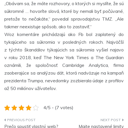
„Obávam sa, že máte rozhovory, o ktorých si myslíte, že sú
súkromné … hovoríte slová, ktoré by nemali byť počúvané,
pretože to nečakáte,“ povedal spravodajstvu TMZ. „Ale
takmer neexistuje spôsob, ako to zastaviť.“
Woz komentáre prichádzajú ako Fb bol zaplatený do
tykajúceho sa súkromia v posledných rokoch. Najväčší
z týchto škandálov týkajúcich sa súkromia vyšiel najavo
v roku 2018, keď The New York Times a The Guardian
oznámili, že spoločnosť Cambridge Analytica, firma
zaoberajúce sa analýzou dát, ktorá nadväzuje na kampaň
prezidenta Trumpa, nevedomky zozbierala údaje z profilov
až 50 miliónov užívateľov.
4/5 - (7 votes)
Navigace
Prečo spustiť vlastný web?
Majte nastavené limity