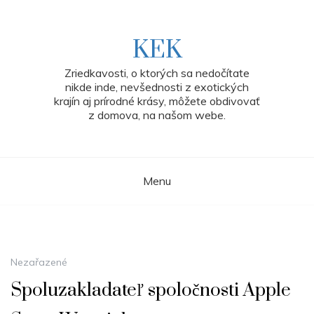
Skip
to
content
KEK
Zriedkavosti, o ktorých sa nedočítate
nikde inde, nevšednosti z exotických
krajín aj prírodné krásy, môžete obdivovať
z domova, na našom webe.
Menu
Nezařazené
Spoluzakladateľ spoločnosti Apple