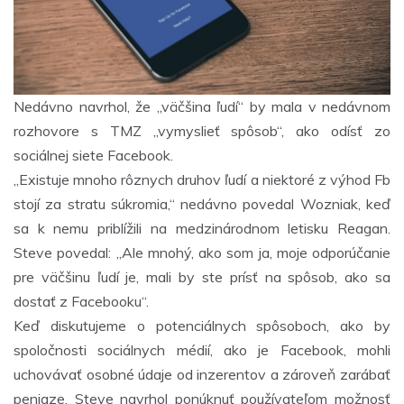
Nedávno navrhol, že „väčšina ľudí“ by mala v nedávnom
rozhovore s TMZ „vymyslieť spôsob“, ako odísť zo
sociálnej siete Facebook.
„Existuje mnoho rôznych druhov ľudí a niektoré z výhod Fb
stojí za stratu súkromia,“ nedávno povedal Wozniak, keď
sa k nemu priblížili na medzinárodnom letisku Reagan.
Steve povedal: „Ale mnohý, ako som ja, moje odporúčanie
pre väčšinu ľudí je, mali by ste prísť na spôsob, ako sa
dostať z Facebooku“.
Keď diskutujeme o potenciálnych spôsoboch, ako by
spoločnosti sociálnych médií, ako je Facebook, mohli
uchovávať osobné údaje od inzerentov a zároveň zarábať
peniaze, Steve navrhol ponúknuť používateľom možnosť