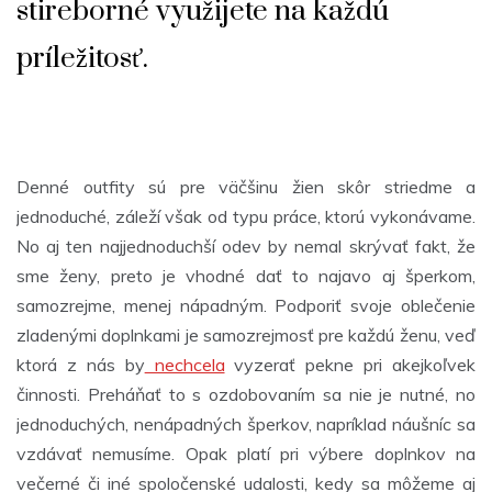
stireborné využijete na každú
príležitosť.
Denné outfity sú pre väčšinu žien skôr striedme a
jednoduché, záleží však od typu práce, ktorú vykonávame.
No aj ten najjednoduchší odev by nemal skrývať fakt, že
sme ženy, preto je vhodné dať to najavo aj šperkom,
samozrejme, menej nápadným. Podporiť svoje oblečenie
zladenými doplnkami je samozrejmosť pre každú ženu, veď
ktorá z nás by
nechcela
vyzerať pekne pri akejkoľvek
činnosti. Preháňať to s ozdobovaním sa nie je nutné, no
jednoduchých, nenápadných šperkov, napríklad náušníc sa
vzdávať nemusíme. Opak platí pri výbere doplnkov na
večerné či iné spoločenské udalosti, kedy sa môžeme aj