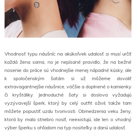
Vhodnosť typu náušníc na akúkoľvek udalosť si musí určiť
každá žena sama, no je nepísané pravidlo, že na bežné
nosenie do práce sú vhodnejšie menej nápadné kúsky, ale
k spoločenským šatám si už môžeme dovoliť
extravagantnejšie náušnice, väčšie a doplnené o kamienky
či kryštáliky. Jednoduché šaty si doslova vyžadujú
vyzývavejší šperk, ktorý by celý outfit oživil, takže tam
môžete popustiť uzdu tvorivosti. Obmedzenia veku ženy,
ktorá by mala striebro nosiť, neexistujú, ide len o vhodný
výber šperku s ohľadom na typ nositeľky a danú udalosť.