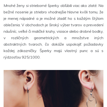
Mnohé ženy si strieborné šperky obľúbili viac ako zlaté. Na
bežné nosenie je striebro vhodnejšie hlavne kvôli tomu, že
je menej nápadné a je možné zladiť ho s každým štýlom
oblečenia. V obchodoch je široký výber tvarov a prevedení
náušníc, veľké či maličké kruhy, visiace alebo drobné bodky,
v rozličných geometrických a množstve iných
abstraktných tvaroch, čo dokáže uspokojiť požiadavky
každej zákazníčky. Šperky majú vlastný punc a sú s
rýdzosťou 925/1000.