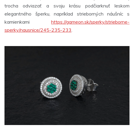
trocha odviazať a svoju krásu podčiarknuť leskom
elegantného šperku, napríklad strieborných náušníc s
kamienkami
https://gameon.sk/sperky/strieborne-
sperky/nausnice/245-235-233
.