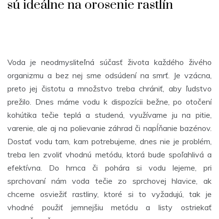
sú ideálne na orosenie rastlín
Voda je neodmysliteľná súčasť života každého živého
organizmu a bez nej sme odsúdení na smrť. Je vzácna,
preto jej čistotu a množstvo treba chrániť, aby ľudstvo
prežilo. Dnes máme vodu k dispozícii bežne, po otočení
kohútika tečie teplá a studená, využívame ju na pitie,
varenie, ale aj na polievanie záhrad či napĺňanie bazénov.
Dostať vodu tam, kam potrebujeme, dnes nie je problém,
treba len zvoliť vhodnú metódu, ktorá bude spoľahlivá a
efektívna. Do hrnca či pohára si vodu lejeme, pri
sprchovaní nám voda tečie zo sprchovej hlavice, ak
chceme osviežiť rastliny, ktoré si to vyžadujú, tak je
vhodné použiť jemnejšiu metódu a listy ostriekať