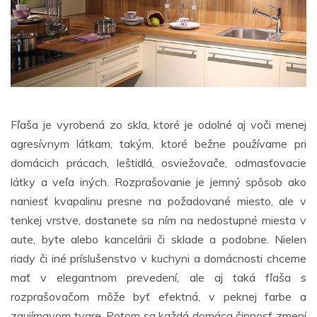
Fľaša je vyrobená zo skla, ktoré je odolné aj voči menej
agresívnym látkam, takým, ktoré bežne používame pri
domácich prácach, leštidlá, osviežovače, odmasťovacie
látky a veľa iných. Rozprašovanie je jemný spôsob ako
naniesť kvapalinu presne na požadované miesto, ale v
tenkej vrstve, dostanete sa ním na nedostupné miesta v
aute, byte alebo kancelárii či sklade a podobne. Nielen
riady či iné príslušenstvo v kuchyni a domácnosti chceme
mať v elegantnom prevedení, ale aj taká fľaša s
rozprašovačom môže byť efektná, v peknej farbe a
zaujímavom tvare. Potom sa každá domáca činnosť zmení