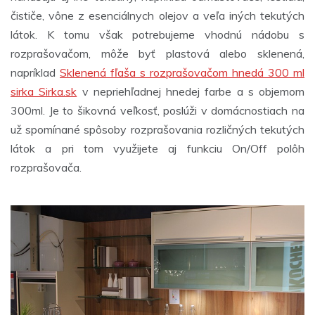
čističe, vône z esenciálnych olejov a veľa iných tekutých
látok. K tomu však potrebujeme vhodnú nádobu s
rozprašovačom, môže byť plastová alebo sklenená,
napríklad
Sklenená fľaša s rozprašovačom hnedá 300 ml
sirka Sirka.sk
v nepriehľadnej hnedej farbe a s objemom
300ml. Je to šikovná veľkosť, poslúži v domácnostiach na
už spomínané spôsoby rozprašovania rozličných tekutých
látok a pri tom využijete aj funkciu On/Off polôh
rozprašovača.