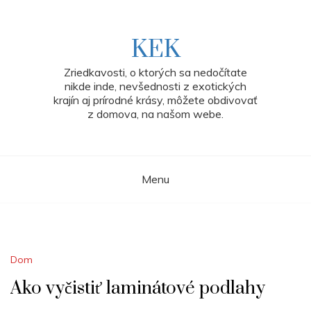
Skip
to
content
KEK
Zriedkavosti, o ktorých sa nedočítate
nikde inde, nevšednosti z exotických
krajín aj prírodné krásy, môžete obdivovať
z domova, na našom webe.
Menu
Dom
Ako vyčistiť laminátové podlahy