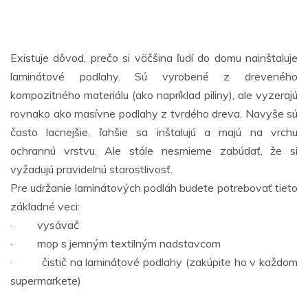
Existuje dôvod, prečo si väčšina ľudí do domu nainštaluje
laminátové podlahy. Sú vyrobené z dreveného
kompozitného materiálu (ako napríklad piliny), ale vyzerajú
rovnako ako masívne podlahy z tvrdého dreva. Navyše sú
často lacnejšie, ľahšie sa inštalujú a majú na vrchu
ochrannú vrstvu. Ale stále nesmieme zabúdať, že si
vyžadujú pravidelnú starostlivosť.
Pre udržanie laminátových podláh budete potrebovať tieto
základné veci:
· vysávač
· mop s jemným textilným nadstavcom
· čistič na laminátové podlahy (zakúpite ho v každom
supermarkete)