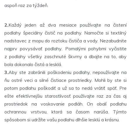
aspoň raz za týždeň.
2.
Každý jeden až dva mesiace používajte na čistení
podlahy špeciálny čistič na podlahy. Namočte si textilný
nadstavec z mopu do roztoku čističa a vody. Nezabudnite
najprv povysávať podlahy. Pomalými pohybmi vyčistite
z podlahy všetky zaschnuté škvrny a dbajte na to, aby
bola dokonalo čistá a lesklá.
3.
Aby ste zabránili poškodeniu podlahy, nepoužívajte na
ňu ostré veci a silné čistiace prostriedky. Mohli by ste si
potom podlahu poškodiť a už sa to nedá vrátiť späť. Pre
ešte efektívnejšiu starostlivosť používajte raz za čas aj
prostriedok na voskovanie podláh. On obalí podlahu
ochrannou vrstvou, ktorá sa časom narúša. Týmto
spôsobom si udržíte vašu podlahu dlhšie lesklú a krásnu.